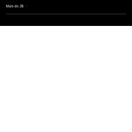
Mais do JB
Esportes
Saúde
Ciência e Tecnologia
Caderno B
Colunistas
Economia
Empresas e Negócios