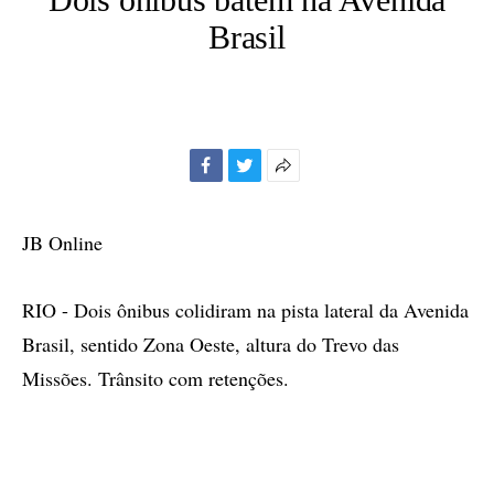
Brasil
Facebook
Twitter
Mais
opções
de
JB Online
compartilhamento
RIO - Dois ônibus colidiram na pista lateral da Avenida
Brasil, sentido Zona Oeste, altura do Trevo das
Missões. Trânsito com retenções.