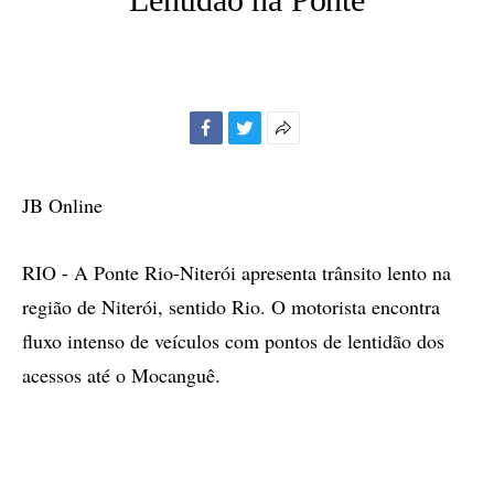
Facebook
Twitter
Mais
opções
de
JB Online
compartilhamento
RIO - A Ponte Rio-Niterói apresenta trânsito lento na
região de Niterói, sentido Rio. O motorista encontra
fluxo intenso de veículos com pontos de lentidão dos
acessos até o Mocanguê.