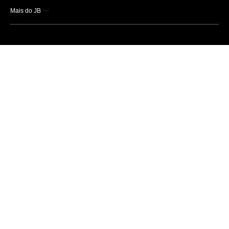
Mais do JB
Esportes
Saúde
Ciência e Tecnologia
Caderno B
Colunistas
Economia
Empresas e Negócios