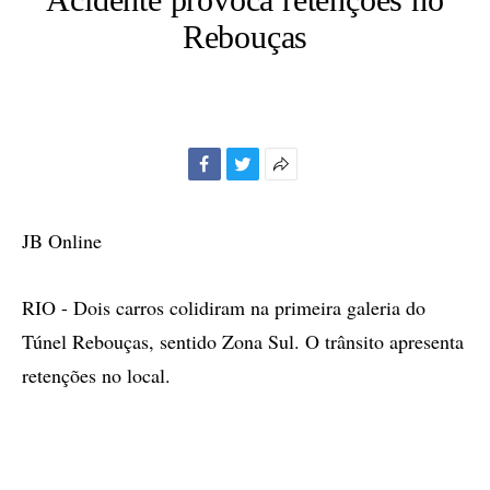
Rebouças
Facebook
Twitter
Mais
opções
de
JB Online
compartilhamento
RIO - Dois carros colidiram na primeira galeria do
Túnel Rebouças, sentido Zona Sul. O trânsito apresenta
retenções no local.