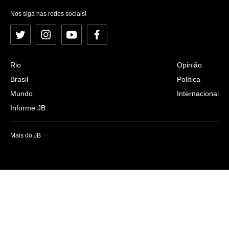
Nos siga nas redes sociais!
Twitter
Instagram
YouTube
Facebook
Rio
Opinião
Brasil
Política
Mundo
Internacional
Informe JB
Mais do JB
Esportes
Saúde
Ciência e Tecnologia
Caderno B
Colunistas
Economia