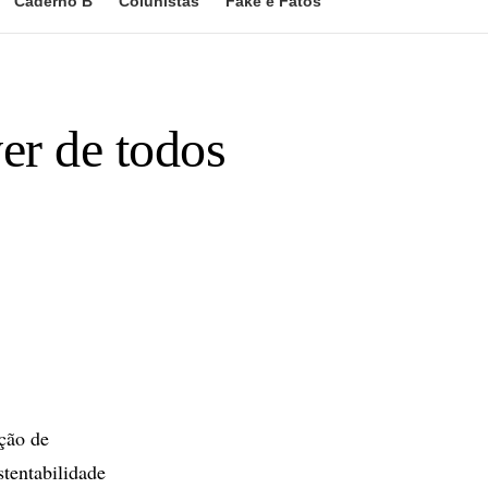
Caderno B
Colunistas
Fake e Fatos
er de todos
ção de
tentabilidade