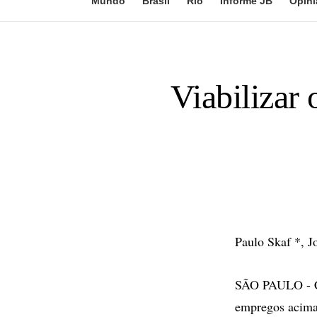
Mundo
Brasil
Rio
Informe JB
Opini
Viabilizar
Paulo Skaf *, J
SÃO PAULO - Con
empregos acima 