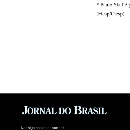
* Paulo Skaf é 
(Fiesp/Ciesp).
Nos siga nas redes sociais!