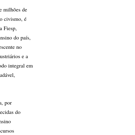
e milhões de
do civismo, é
a Fiesp,
nsino do país,
escente no
striários e a
odo integral em
udável,
a, por
hecidas do
nsino
ecursos