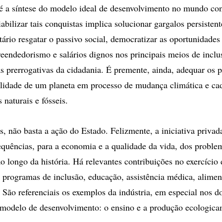
é a síntese do modelo ideal de desenvolvimento no mundo c
iabilizar tais conquistas implica solucionar gargalos persisten
itário resgatar o passivo social, democratizar as oportunidades
endedorismo e salários dignos nos principais meios de inclu
as prerrogativas da cidadania. É premente, ainda, adequar os 
alidade de um planeta em processo de mudança climática e c
 naturais e fósseis.
s, não basta a ação do Estado. Felizmente, a iniciativa priva
equências, para a economia e a qualidade da vida, dos problem
o longo da história. Há relevantes contribuições no exercício
 programas de inclusão, educação, assistência médica, aliment
. São referenciais os exemplos da indústria, em especial nos d
 modelo de desenvolvimento: o ensino e a produção ecologica