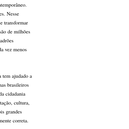
ontemporâneo.
tes. Nesse
 e transformar
são de milhões
padrões
ada vez menos
da tem ajudado a
as brasileiros
 da cidadania
ação, cultura,
ois grandes
mente correta.