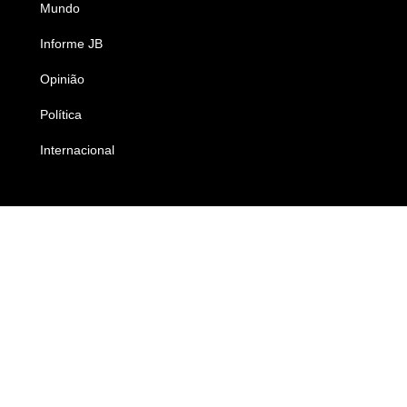
Mundo
Ciência e Tecnologia
Informe JB
Caderno B
Opinião
Colunistas
Política
Economia
Internacional
Empresas e Negócios