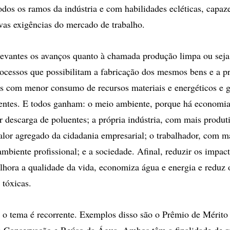
dos os ramos da indústria e com habilidades ecléticas, capaze
vas exigências do mercado de trabalho.
evantes os avanços quanto à chamada produção limpa ou seja
rocessos que possibilitam a fabricação dos mesmos bens e a p
s com menor consumo de recursos materiais e energéticos e 
entes. E todos ganham: o meio ambiente, porque há economia
r descarga de poluentes; a própria indústria, com mais produt
valor agregado da cidadania empresarial; o trabalhador, com m
ambiente profissional; e a sociedade. Afinal, reduzir os impac
hora a qualidade da vida, economiza água e energia e reduz 
 tóxicas.
 o tema é recorrente. Exemplos disso são o Prêmio de Mérito
e Conservação e Reúso da Água. Ambos têm a finalidade de r