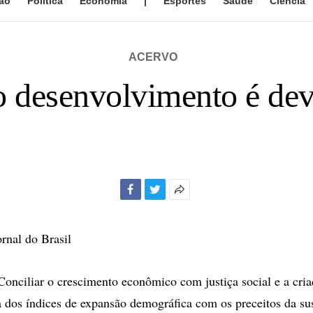
ão
Política
Economia
|
Esportes
Saúde
Ciência
ACERVO
 o desenvolvimento é dev
Facebook
Twitter
Mais
opções
de
ornal do Brasil
compartilhamento
ciliar o crescimento econômico com justiça social e a cria
dos índices de expansão demográfica com os preceitos da sus