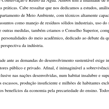
s práticas. Cabe ressaltar que nos dedicamos a estudos, anális
artamento de Meio Ambiente, com técnicos altamente capaci
untos como manejo de resíduos sólidos industriais, uso do s
re outras medidas, também criamos o Conselho Superior, com
e personalidades do meio acadêmico, dedicado ao debate da q
perspectiva da indústria.
ade ante as demandas do desenvolvimento sustentável exige i
tores público e privado. Afinal, é inimaginável a sobrevivênc
lusive nas nações desenvolvidas, num habitat insalubre e su
s escassos, produção insuficiente e milhões de habitantes excl
s benefícios da economia pela precariedade do ensino. Todo