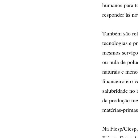
humanos para to
responder às no
Também são rel
tecnologias e p
mesmos serviço
ou nula de polu
naturais e meno
financeiro e o 
salubridade no 
da produção mel
matérias-primas
Na Fiesp/Ciesp,
Prêmio Fiesp d