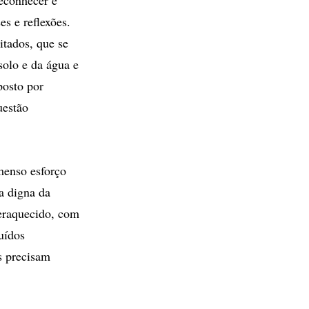
es e reflexões.
tados, que se
olo e da água e
posto por
uestão
menso esforço
ia digna da
peraquecido, com
uídos
s precisam