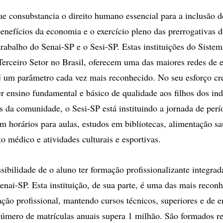
e consubstancia o direito humano essencial para a inclusão d
benefícios da economia e o exercício pleno das prerrogativas 
rabalho do Senai-SP e o Sesi-SP. Estas instituições do Sistem
Terceiro Setor no Brasil, oferecem uma das maiores redes de e
é um parâmetro cada vez mais reconhecido. No seu esforço cr
r ensino fundamental e básico de qualidade aos filhos dos indu
ns da comunidade, o Sesi-SP está instituindo a jornada de perí
om horários para aulas, estudos em bibliotecas, alimentação sa
médico e atividades culturais e esportivas.
sibilidade de o aluno ter formação profissionalizante integrad
enai-SP. Esta instituição, de sua parte, é uma das mais recon
ão profissional, mantendo cursos técnicos, superiores e de e
úmero de matrículas anuais supera 1 milhão. São formados r