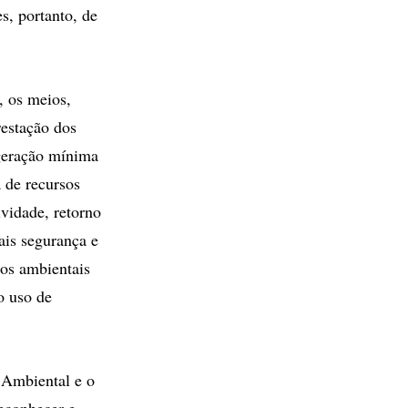
s, portanto, de
, os meios,
restação dos
geração mínima
 de recursos
ividade, retorno
ais segurança e
tos ambientais
o uso de
 Ambiental e o
econhecer e