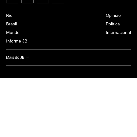
Rio
Opinião
Brasil
Política
Mundo
Internacional
Informe JB
Mais do JB
Esportes
Saúde
Ciência e Tecnologia
Caderno B
Colunistas
Economia
Empresas e Negócios