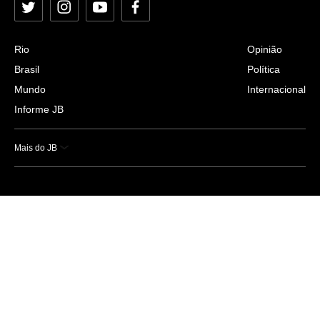
Twitter
Instagram
YouTube
Facebook
Rio
Opinião
Brasil
Política
Mundo
Internacional
Informe JB
Mais do JB
Esportes
Saúde
Ciência e Tecnologia
Caderno B
Colunistas
Economia
Empresas e Negócios