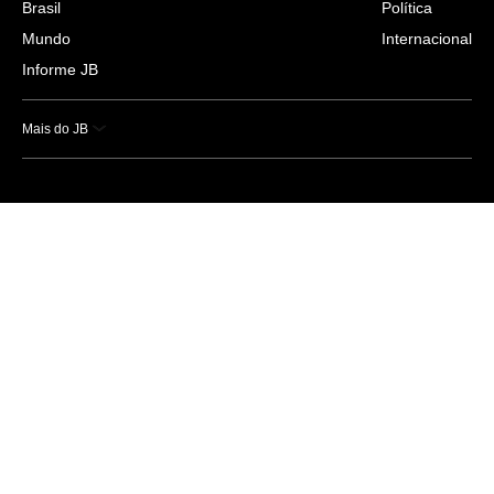
Brasil
Política
Mundo
Internacional
Informe JB
Mais do JB
Esportes
Saúde
Ciência e Tecnologia
Caderno B
Colunistas
Economia
Empresas e Negócios