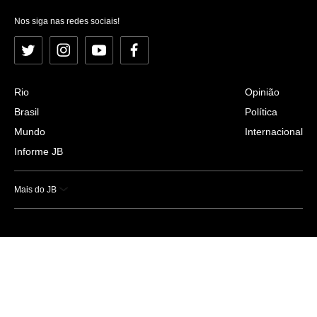
Nos siga nas redes sociais!
Twitter
Instagram
YouTube
Facebook
Rio
Opinião
Brasil
Política
Mundo
Internacional
Informe JB
Mais do JB
Esportes
Saúde
Ciência e Tecnologia
Caderno B
Colunistas
Economia