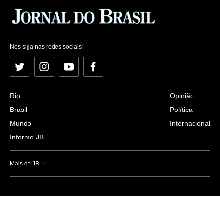
Nos siga nas redes sociais!
Twitter
Instagram
YouTube
Facebook
Rio
Opinião
Brasil
Política
Mundo
Internacional
Informe JB
Mais do JB
Esportes
Saúde
Ciência e Tecnologia
Caderno B