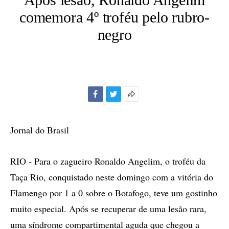
comemora 4º troféu pelo rubro-
negro
Facebook
Twitter
Mais
opções
de
Jornal do Brasil
compartilhamento
RIO - Para o zagueiro Ronaldo Angelim, o troféu da
Taça Rio, conquistado neste domingo com a vitória do
Flamengo por 1 a 0 sobre o Botafogo, teve um gostinho
muito especial. Após se recuperar de uma lesão rara,
uma síndrome compartimental aguda que chegou a