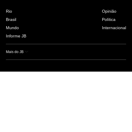
Rio
Opinião
Brasil
Política
Mundo
Internacional
Informe JB
Mais do JB
Esportes
Saúde
Ciência e Tecnologia
Caderno B
Colunistas
Economia
Empresas e Negócios