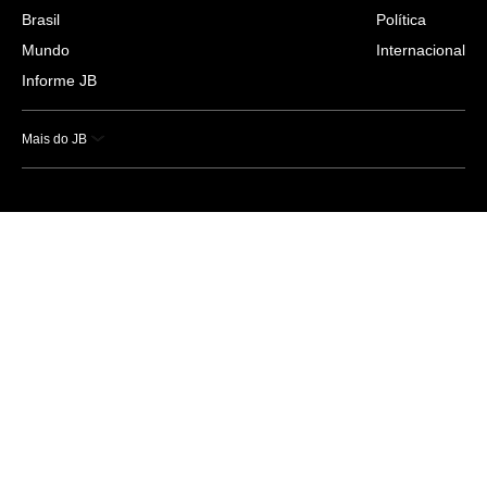
Brasil
Política
Mundo
Internacional
Informe JB
Mais do JB
Esportes
Saúde
Ciência e Tecnologia
Caderno B
Colunistas
Economia
Empresas e Negócios