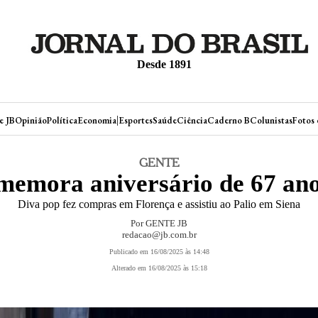
Desde 1891
|
e JB
Opinião
Política
Economia
Esportes
Saúde
Ciência
Caderno B
Colunistas
Fotos 
GENTE
emora aniversário de 67 ano
Diva pop fez compras em Florença e assistiu ao Palio em Siena
Por GENTE JB
redacao@jb.com.br
Publicado em 16/08/2025 às 14:48
Alterado em 16/08/2025 às 15:18