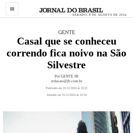
menu
SÁBADO, 8 DE AGOSTO DE 2026
GENTE
Casal que se conheceu
correndo fica noivo na São
Silvestre
Por GENTE JB
redacao@jb.com.br
Publicado em 31/12/2024 às 10:21
Alterado em 31/12/2024 às 10:34