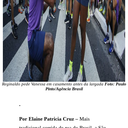
Reginaldo pede Vanessa em casamento antes da largada
Foto: Paulo
Pinto/Agência Brasil
.
Por Elaine Patricia Cruz –
Mais
tradicional corrida de rua do Brasil, a São