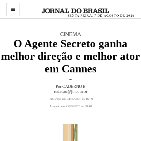
menu
SEXTA-FEIRA, 7 DE AGOSTO DE 2026
CINEMA
O Agente Secreto ganha
melhor direção e melhor ator
em Cannes
...
Por CADERNO B
redacao@jb.com.br
Publicado em 24/05/2025 às 16:09
Alterado em 25/05/2025 às 08:40