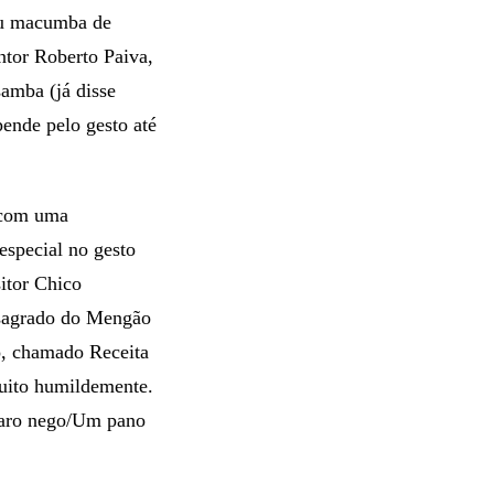
Ou macumba de
ntor Roberto Paiva,
samba (já disse
ende pelo gesto até
r com uma
especial no gesto
itor Chico
 sagrado do Mengão
o, chamado Receita
uito humildemente.
 caro nego/Um pano