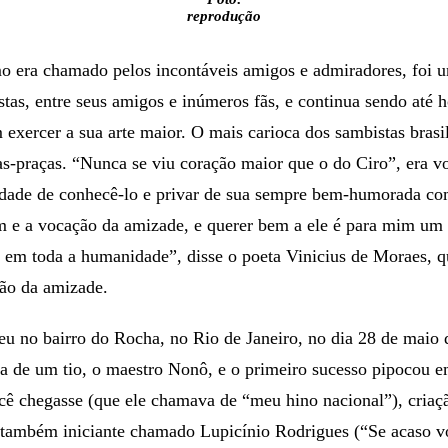
reprodução
 era chamado pelos incontáveis amigos e admiradores, foi 
istas, entre seus amigos e inúmeros fãs, e continua sendo até h
 exercer a sua arte maior. O mais carioca dos sambistas brasi
-praças. “Nunca se viu coração maior que o do Ciro”, era vo
cidade de conhecê-lo e privar de sua sempre bem-humorada co
 e a vocação da amizade, e querer bem a ele é para mim um te
 em toda a humanidade”, disse o poeta Vinicius de Moraes,
ão da amizade.
eu no bairro do Rocha, no Rio de Janeiro, no dia 28 de maio 
cia de um tio, o maestro Nonô, e o primeiro sucesso pipocou 
cê chegasse (que ele chamava de “meu hino nacional”), criaç
também iniciante chamado Lupicínio Rodrigues (“Se acaso v