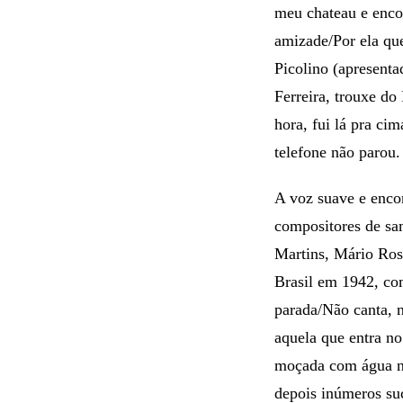
meu chateau e enco
amizade/Por ela que
Picolino (apresent
Ferreira, trouxe d
hora, fui lá pra ci
telefone não parou.
A voz suave e encor
compositores de sa
Martins, Mário Ros
Brasil em 1942, com
parada/Não canta, 
aquela que entra n
moçada com água na
depois inúmeros su