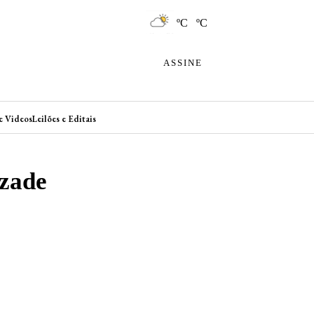
ºC ºC
ASSINE
e Videos
Leilões e Editais
izade