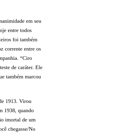
unanimidade em seu
oje entre todos
leiros foi também
z corrente entre os
mpanhia. “Ciro
ste de caráter. Ele
 que também marcou
de 1913. Virou
em 1938, quando
ão imortal de um
ocê chegasse/No