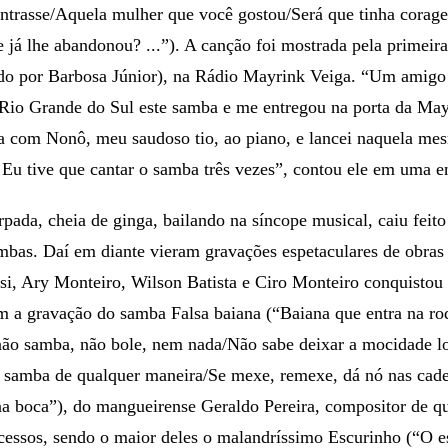
ntrasse/Aquela mulher que você gostou/Será que tinha corag
 já lhe abandonou? ...”). A canção foi mostrada pela primei
ado por Barbosa Júnior), na Rádio Mayrink Veiga. “Um amigo
o Rio Grande do Sul este samba e me entregou na porta da May
ma com Nonô, meu saudoso tio, ao piano, e lancei naquela me
 Eu tive que cantar o samba três vezes”, contou ele em uma en
pada, cheia de ginga, bailando na síncope musical, caiu feit
mbas. Daí em diante vieram gravações espetaculares de obras
si, Ary Monteiro, Wilson Batista e Ciro Monteiro conquistou 
 a gravação do samba Falsa baiana (“Baiana que entra na rod
não samba, não bole, nem nada/Não sabe deixar a mocidade l
o samba de qualquer maneira/Se mexe, remexe, dá nó nas cade
 boca”), do mangueirense Geraldo Pereira, compositor de qu
cessos, sendo o maior deles o malandríssimo Escurinho (“O e