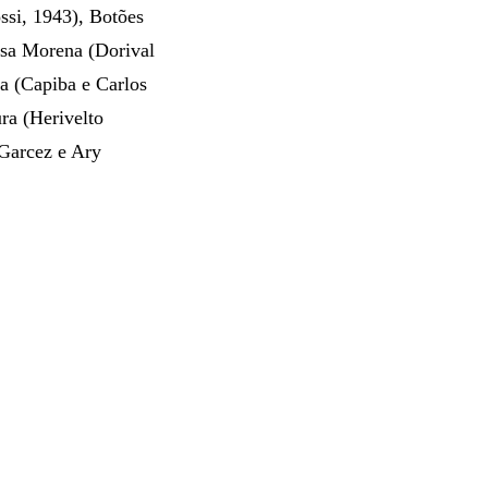
si, 1943), Botões
osa Morena (Dorival
a (Capiba e Carlos
ra (Herivelto
 Garcez e Ary