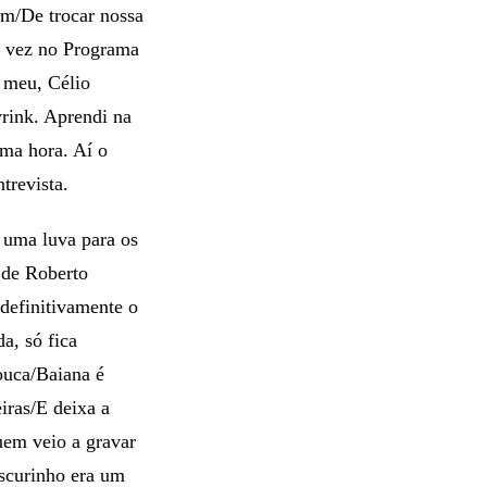
em/De trocar nossa
ra vez no Programa
 meu, Célio
rink. Aprendi na
sma hora. Aí o
trevista.
o uma luva para os
 de Roberto
definitivamente o
a, só fica
ouca/Baiana é
iras/E deixa a
em veio a gravar
scurinho era um