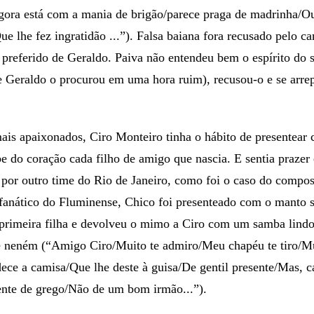
Agora está com a mania de brigão/parece praga de madrinha/
e lhe fez ingratidão ...”). Falsa baiana fora recusado pelo ca
e preferido de Geraldo. Paiva não entendeu bem o espírito do 
e Geraldo o procurou em uma hora ruim), recusou-o e se arrep
ais apaixonados, Ciro Monteiro tinha o hábito de presentea
e do coração cada filho de amigo que nascia. E sentia prazer 
 por outro time do Rio de Janeiro, como foi o caso do compos
fanático do Fluminense, Chico foi presenteado com o manto
primeira filha e devolveu o mimo a Ciro com um samba lind
de neném (“Amigo Ciro/Muito te admiro/Meu chapéu te tiro/M
ece a camisa/Que lhe deste à guisa/De gentil presente/Mas,
ente de grego/Não de um bom irmão...”).