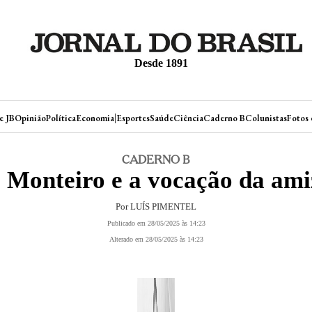
Desde 1891
|
e JB
Opinião
Política
Economia
Esportes
Saúde
Ciência
Caderno B
Colunistas
Fotos 
CADERNO B
 Monteiro e a vocação da am
Por LUÍS PIMENTEL
Publicado em 28/05/2025 às 14:23
Alterado em 28/05/2025 às 14:23