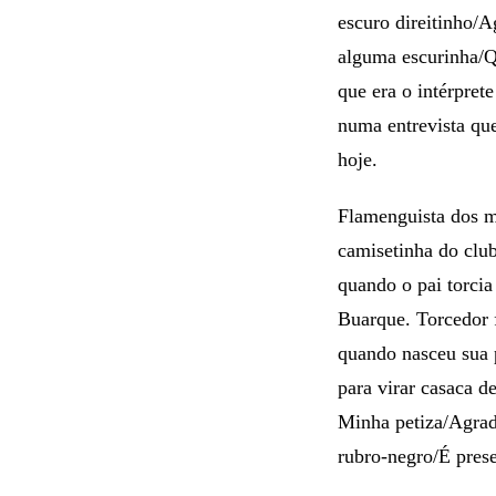
escuro direitinho/
alguma escurinha/Qu
que era o intérpret
numa entrevista qu
hoje.
Flamenguista dos m
camisetinha do club
quando o pai torcia
Buarque. Torcedor 
quando nasceu sua 
para virar casaca 
Minha petiza/Agrad
rubro-negro/É pres