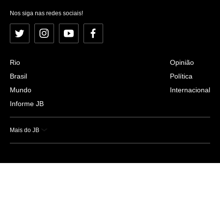
Nos siga nas redes sociais!
Twitter
Instagram
YouTube
Facebook
Rio
Opinião
Brasil
Política
Mundo
Internacional
Informe JB
Mais do JB
Esportes
Saúde
Ciência e Tecnologia
Caderno B
Colunistas
Economia