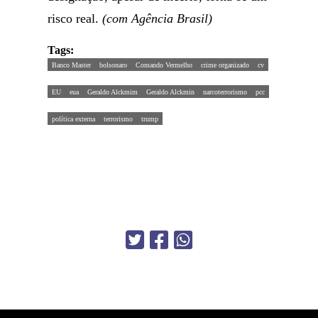
risco real.
(com Agência Brasil)
Tags:
Banco Master
bolsonaro
Comando Vermelho
crime organizado
cv
EU
eua
Geraldo Alckmim
Geraldo Alckmin
narcoterrorismo
pcc
política externa
terrorismo
trump