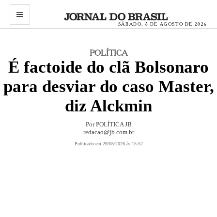
menu
SÁBADO, 8 DE AGOSTO DE 2026
POLÍTICA
É factoide do clã Bolsonaro
para desviar do caso Master,
diz Alckmin
Por
POLÍTICA JB
redacao@jb.com.br
Publicado em 29/05/2026 às 15:52