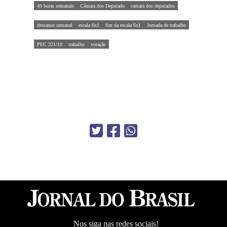
40 horas semanais
Câmara dos Deputado
camara dos deputados
descanso semanal
escala 6x1
fim da escala 6x1
Jornada de trabalho
PEC 221/19
trabalho
votação
Nos siga nas redes sociais!