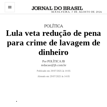
menu
SEXTA-FEIRA, 7 DE AGOSTO DE 2026
POLÍTICA
Lula veta redução de pena
para crime de lavagem de
dinheiro
Por POLÍTICA JB
redacao@jb.com.br
Publicado em 29/07/2025 às 14:05
Alterado em 29/07/2025 às 14:05
.