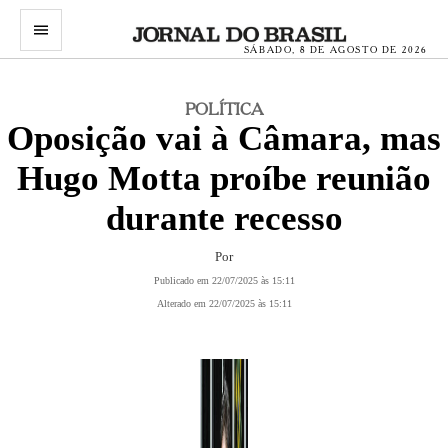
menu
SÁBADO, 8 DE AGOSTO DE 2026
POLÍTICA
Oposição vai à Câmara, mas
Hugo Motta proíbe reunião
durante recesso
Por
Publicado em 22/07/2025 às 15:11
Alterado em 22/07/2025 às 15:11