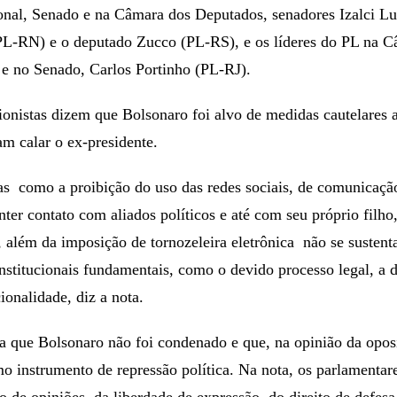
nal, Senado e na Câmara dos Deputados, senadores Izalci L
L-RN) e o deputado Zucco (PL-RS), e os líderes do PL na C
 e no Senado, Carlos Portinho (PL-RJ).
ionistas dizem que Bolsonaro foi alvo de medidas cautelares ar
m calar o ex-presidente.
s como a proibição do uso das redes sociais, de comunicaçã
nter contato com aliados políticos e até com seu próprio filho
além da imposição de tornozeleira eletrônica não se sustent
nstitucionais fundamentais, como o devido processo legal, a 
onalidade, diz a nota.
a que Bolsonaro não foi condenado e que, na opinião da opos
mo instrumento de repressão política. Na nota, os parlamentar
o de opiniões, da liberdade de expressão, do direito de defesa