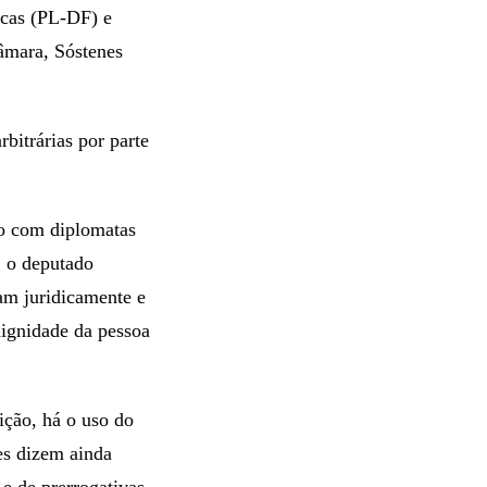
ucas (PL-DF) e
âmara, Sóstenes
bitrárias por parte
o com diplomatas
, o deputado
am juridicamente e
dignidade da pessoa
ição, há o uso do
es dizem ainda
 e de prerrogativas