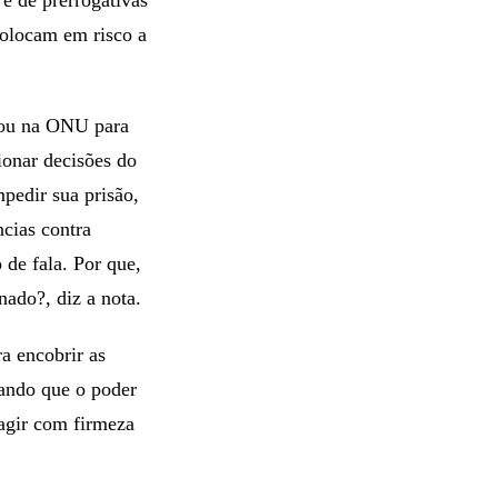
 colocam em risco a
sou na ONU para
onar decisões do
pedir sua prisão,
cias contra
 de fala. Por que,
nado?, diz a nota.
a encobrir as
mando que o poder
eagir com firmeza