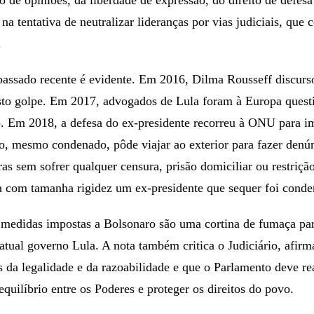
na tentativa de neutralizar lideranças por vias judiciais, que
.
passado recente é evidente. Em 2016, Dilma Rousseff discur
to golpe. Em 2017, advogados de Lula foram à Europa questi
ro. Em 2018, a defesa do ex-presidente recorreu à ONU para im
o, mesmo condenado, pôde viajar ao exterior para fazer denún
iras sem sofrer qualquer censura, prisão domiciliar ou restrição
ta com tamanha rigidez um ex-presidente que sequer foi conde
 medidas impostas a Bolsonaro são uma cortina de fumaça par
 atual governo Lula. A nota também critica o Judiciário, afir
es da legalidade e da razoabilidade e que o Parlamento deve r
equilíbrio entre os Poderes e proteger os direitos do povo.