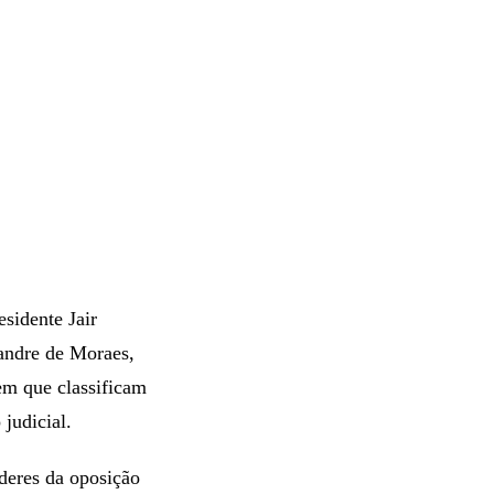
sidente Jair
andre de Moraes,
em que classificam
judicial.
íderes da oposição