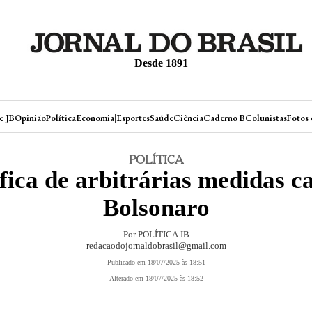
Desde 1891
|
e JB
Opinião
Política
Economia
Esportes
Saúde
Ciência
Caderno B
Colunistas
Fotos 
POLÍTICA
fica de arbitrárias medidas c
Bolsonaro
Por POLÍTICA JB
redacaodojornaldobrasil@gmail.com
Publicado em 18/07/2025 às 18:51
Alterado em 18/07/2025 às 18:52