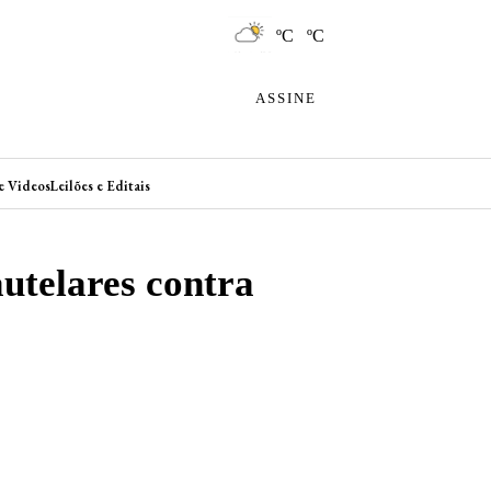
ºC ºC
ASSINE
e Videos
Leilões e Editais
autelares contra