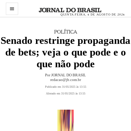
menu
QUINTA-FEIRA, 6 DE AGOSTO DE 2026
POLÍTICA
Senado restringe propaganda
de bets; veja o que pode e o
que não pode
Por JORNAL DO BRASIL
redacao@jb.com.br
Publicado em 31/05/2025 às 13:55
Alterado em 31/05/2025 às 13:55