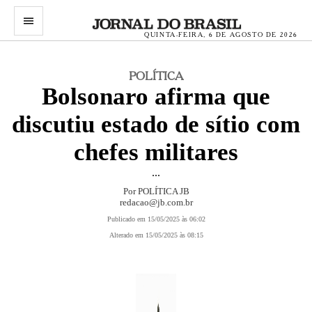
menu
QUINTA-FEIRA, 6 DE AGOSTO DE 2026
POLÍTICA
Bolsonaro afirma que
discutiu estado de sítio com
chefes militares
...
Por POLÍTICA JB
redacao@jb.com.br
Publicado em 15/05/2025 às 06:02
Alterado em 15/05/2025 às 08:15