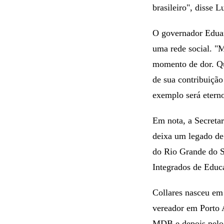
brasileiro", disse L
O governador Eduard
uma rede social. "M
momento de dor. Qu
de sua contribuição
exemplo será eterno
Em nota, a Secreta
deixa um legado de 
do Rio Grande do S
Integrados de Educa
Collares nasceu em 
vereador em Porto 
MDB e depois pelo 