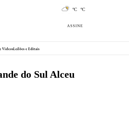
ºC ºC
ASSINE
e Videos
Leilões e Editais
ande do Sul Alceu