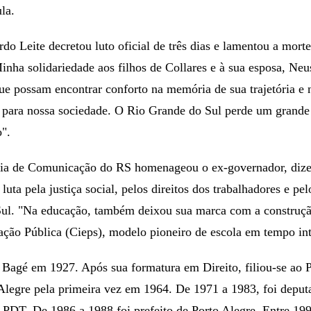
ula.
o Leite decretou luto oficial de três dias e lamentou a mort
inha solidariedade aos filhos de Collares e à sua esposa, Neu
e possam encontrar conforto na memória de sua trajetória e
 para nossa sociedade. O Rio Grande do Sul perde um grande 
".
ria de Comunicação do RS homenageou o ex-governador, dize
luta pela justiça social, pelos direitos dos trabalhadores e p
ul. "Na educação, também deixou sua marca com a construçã
ção Pública (Cieps), modelo pioneiro de escola em tempo inte
Bagé em 1927. Após sua formatura em Direito, filiou-se ao P
Alegre pela primeira vez em 1964. De 1971 a 1983, foi deputa
PDT. De 1986 a 1988 foi prefeito de Porto Alegre. Entre 199