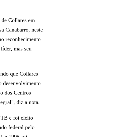
e de Collares em
sa Canabarro, neste
 no reconhecimento
líder, mas seu
ndo que Collares
elo desenvolvimento
o dos Centros
gral", diz a nota.
TB e foi eleito
do federal pelo
1 e 1995 foi