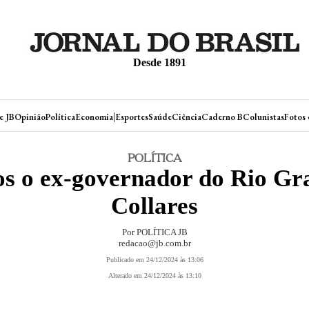
Desde 1891
|
e JB
Opinião
Política
Economia
Esportes
Saúde
Ciência
Caderno B
Colunistas
Fotos 
POLÍTICA
s o ex-governador do Rio Gr
Collares
Por POLÍTICA JB
redacao@jb.com.br
Publicado em 24/12/2024 às 13:06
Alterado em 24/12/2024 às 13:10