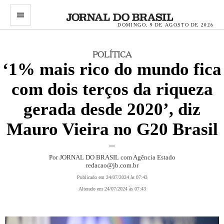
menu
DOMINGO, 9 DE AGOSTO DE 2026
POLÍTICA
‘1% mais rico do mundo fica
com dois terços da riqueza
gerada desde 2020’, diz
Mauro Vieira no G20 Brasil
...
Por JORNAL DO BRASIL com Agência Estado
redacao@jb.com.br
Publicado em 24/07/2024 às 07:43
Alterado em 24/07/2024 às 07:43