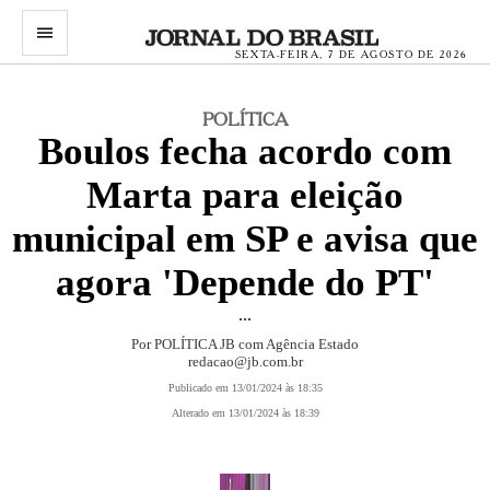
menu
SEXTA-FEIRA, 7 DE AGOSTO DE 2026
POLÍTICA
Boulos fecha acordo com
Marta para eleição
municipal em SP e avisa que
agora 'Depende do PT'
...
Por POLÍTICA JB com Agência Estado
redacao@jb.com.br
Publicado em 13/01/2024 às 18:35
Alterado em 13/01/2024 às 18:39