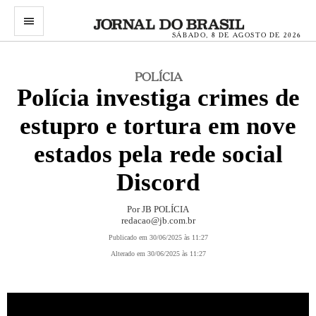
menu
SÁBADO, 8 DE AGOSTO DE 2026
POLÍCIA
Polícia investiga crimes de
estupro e tortura em nove
estados pela rede social
Discord
Por JB POLÍCIA
redacao@jb.com.br
Publicado em 30/06/2025 às 11:27
Alterado em 30/06/2025 às 11:27