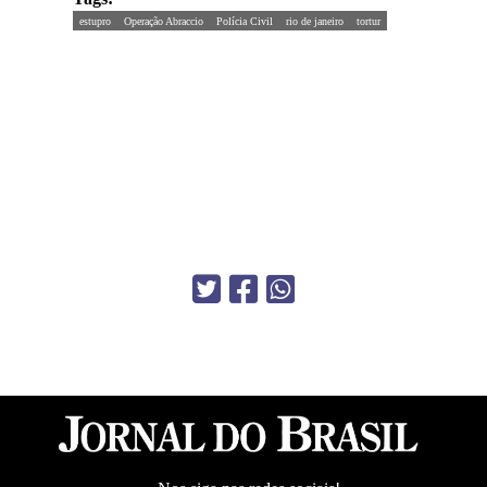
estupro
Operação Abraccio
Polícia Civil
rio de janeiro
tortur