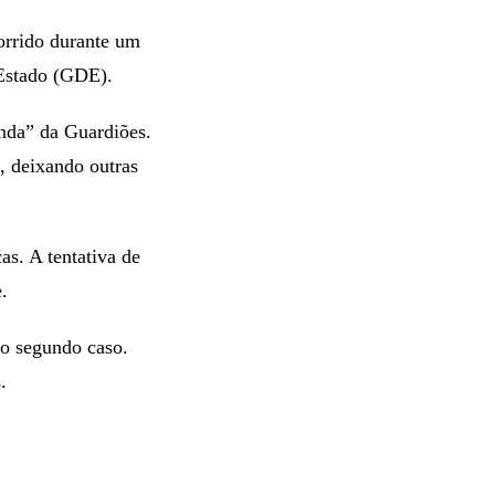
corrido durante um
Estado (GDE).
anda” da Guardiões.
, deixando outras
s. A tentativa de
.
 o segundo caso.
.