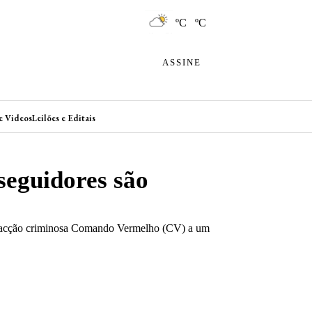
ºC ºC
ASSINE
e Videos
Leilões e Editais
seguidores são
da facção criminosa Comando Vermelho (CV) a um