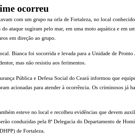
ime ocorreu
stavam com um grupo na orla de Fortaleza, no local conhecid
s do ataque sugiram pelo mar, em uma moto aquática e em um
aros em direção ao grupo.
local. Bianca foi socorrida e levada para a Unidade de Pront
dentor, mas não resistiu aos ferimentos.
urança Pública e Defesa Social do Ceará informou que equipes
foram acionadas para atender à ocorrência. Os criminosos já h
ambém esteve no local e recolheu evidências que devem auxil
 serão conduzidas pela 8ª Delegacia do Departamento de Homi
(DHPP) de Fortaleza.