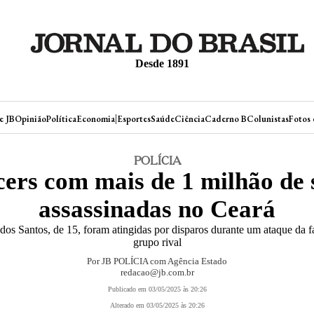
Desde 1891
|
e JB
Opinião
Política
Economia
Esportes
Saúde
Ciência
Caderno B
Colunistas
Fotos 
POLÍCIA
cers com mais de 1 milhão de 
assassinadas no Ceará
a dos Santos, de 15, foram atingidas por disparos durante um ataque 
grupo rival
Por JB POLÍCIA com Agência Estado
redacao@jb.com.br
Publicado em 03/05/2025 às 20:26
Alterado em 03/05/2025 às 20:26