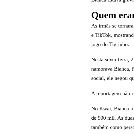
Quem eram
As irmãs se tornar
e TikTok, mostrando
jogo do Tigrinho.
Nesta sexta-feira, 
namorava Bianca, fo
social, ele negou q
A reportagem não c
No Kwai, Bianca ti
de 900 mil. As dua
também como person