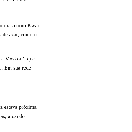
aformas como Kwai
s de azar, como o
, o ‘Moskou’, que
a. Em sua rede
iz estava próxima
as, atuando