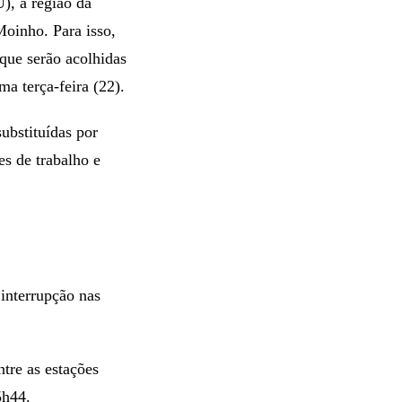
, a região da
Moinho. Para isso,
que serão acolhidas
a terça-feira (22).
ubstituídas por
es de trabalho e
interrupção nas
tre as estações
5h44.