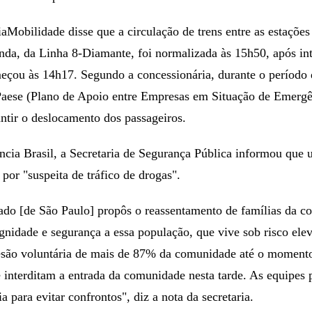
aMobilidade disse que a circulação de trens entre as estações 
nda, da Linha 8-Diamante, foi normalizada às 15h50, após in
eçou às 14h17. Segundo a concessionária, durante o período d
Paese (Plano de Apoio entre Empresas em Situação de Emergê
ntir o deslocamento dos passageiros.
cia Brasil, a Secretaria de Segurança Pública informou que 
 por "suspeita de tráfico de drogas".
stado [de São Paulo] propôs o reassentamento de famílias da 
ignidade e segurança a essa população, que vive sob risco el
esão voluntária de mais de 87% da comunidade até o momento
 interditam a entrada da comunidade nesta tarde. As equipes 
ia para evitar confrontos", diz a nota da secretaria.