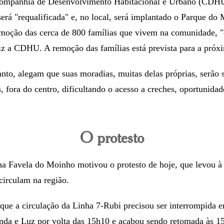
ompanhia de Desenvolvimento Habitacional e Urbano (CDHU)
rá "requalificada" e, no local, será implantado o Parque do 
emoção das cerca de 800 famílias que vivem na comunidade, "
iz a CDHU. A remoção das famílias está prevista para a próxim
anto, alegam que suas moradias, muitas delas próprias, serão s
, fora do centro, dificultando o acesso a creches, oportunidad
O protesto
a Favela do Moinho motivou o protesto de hoje, que levou à 
 circulam na região.
e a circulação da Linha 7-Rubi precisou ser interrompida en
nda e Luz por volta das 15h10 e acabou sendo retomada às 1