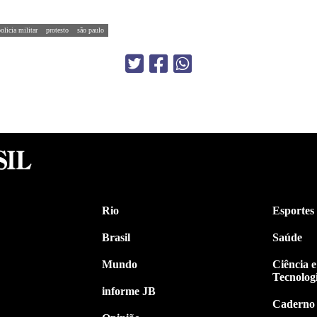
olicia militar
protesto
são paulo
Rio
Esportes
Brasil
Saúde
Mundo
Ciência e
Tecnolog
informe JB
Caderno