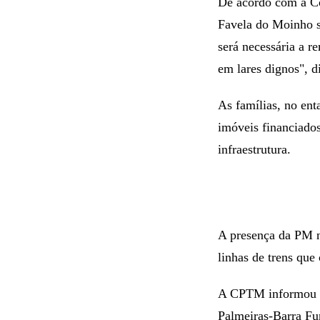
De acordo com a C
Favela do Moinho se
será necessária a r
em lares dignos", d
As famílias, no ent
imóveis financiados
infraestrutura.
A presença da PM n
linhas de trens que
A CPTM informou qu
Palmeiras-Barra Fu