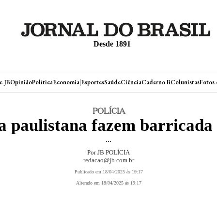
Desde 1891
|
e JB
Opinião
Política
Economia
Esportes
Saúde
Ciência
Caderno B
Colunistas
Fotos 
POLÍCIA
 paulistana fazem barricada 
...
Por JB POLÍCIA
redacao@jb.com.br
Publicado em 18/04/2025 às 19:17
Alterado em 18/04/2025 às 19:17