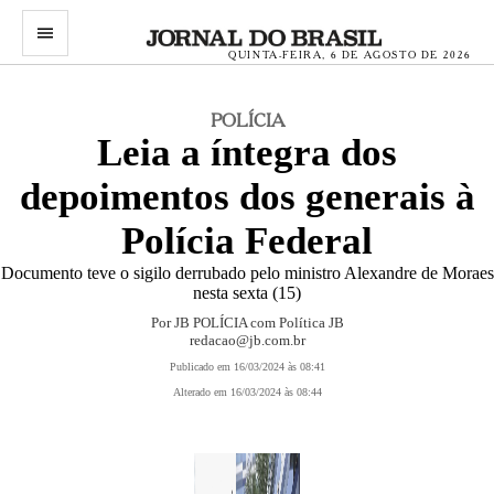
menu
QUINTA-FEIRA, 6 DE AGOSTO DE 2026
POLÍCIA
Leia a íntegra dos
depoimentos dos generais à
Polícia Federal
Documento teve o sigilo derrubado pelo ministro Alexandre de Moraes
nesta sexta (15)
Por JB POLÍCIA com Política JB
redacao@jb.com.br
Publicado em 16/03/2024 às 08:41
Alterado em 16/03/2024 às 08:44