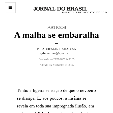
menu
SÁBADO, 8 DE AGOSTO DE 2026
ARTIGOS
A malha se embaralha
...
Por ADHEMAR BAHADIAN
agbahadian@gmail.com
Publicado em 29/06/2025 às 08:35
Alterado em 29/06/2025 às 08:35
Tenho a ligeira sensação de que o nevoeiro
se dissipa. E, aos poucos, a insânia se
revela em toda sua impregnada ilusão, em