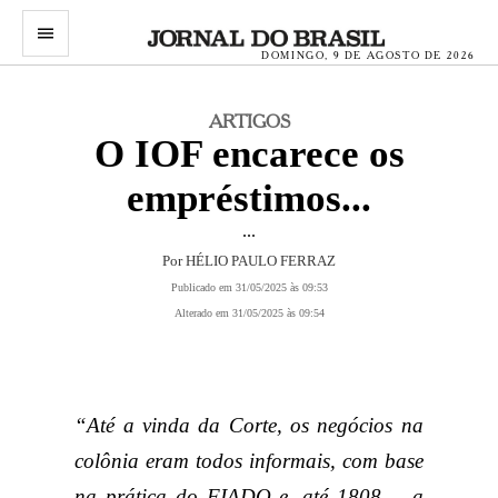
menu
DOMINGO, 9 DE AGOSTO DE 2026
ARTIGOS
O IOF encarece os
empréstimos...
...
Por HÉLIO PAULO FERRAZ
Publicado em 31/05/2025 às 09:53
Alterado em 31/05/2025 às 09:54
“Até a vinda da Corte, os negócios na
colônia eram todos informais, com base
na prática do FIADO e, até 1808,... a