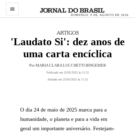
menu
DOMINGO, 9 DE AGOSTO DE 2026
ARTIGOS
'Laudato Si': dez anos de
uma carta encíclica
Por MARIA CLARA LUCCHETTI BINGEMER
Publicado em 25/05/2025 às 11:52
Alterado em 25/05/2025 às 11:52
O dia 24 de maio de 2025 marca para a
humanidade, o planeta e para a vida em
geral um importante aniversário. Festejam-