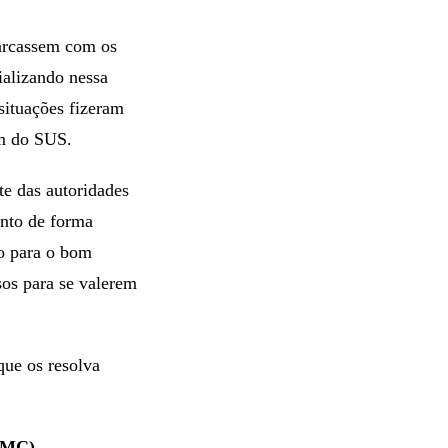
 arcassem com os
ializando nessa
situações fizeram
em do SUS.
te das autoridades
ento de forma
do para o bom
sos para se valerem
que os resolva
IMC).