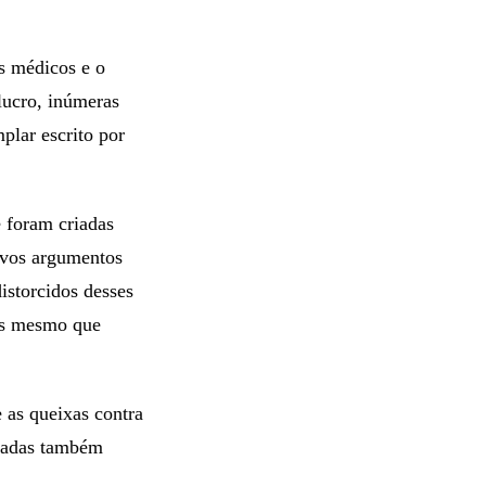
s médicos e o
lucro, inúmeras
plar escrito por
 foram criadas
ovos argumentos
istorcidos desses
os mesmo que
 as queixas contra
egadas também