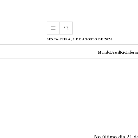
menu
SEXTA-FEIRA, 7 DE AGOSTO DE 2026
Mundo
Brasil
Rio
Inform
No último dia 21 d