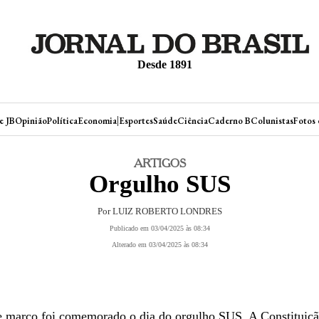
Desde 1891
|
e JB
Opinião
Política
Economia
Esportes
Saúde
Ciência
Caderno B
Colunistas
Fotos 
ARTIGOS
Orgulho SUS
Por LUIZ ROBERTO LONDRES
Publicado em 03/04/2025 às 08:34
Alterado em 03/04/2025 às 08:34
e março foi comemorado o dia do orgulho SUS. A Constituiçã