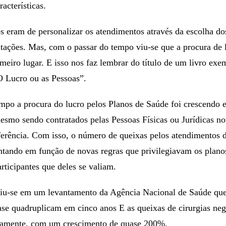
cterísticas.
s eram de personalizar os atendimentos através da escolha do
ntações. Mas, com o passar do tempo viu-se que a procura de 
meiro lugar. E isso nos faz lembrar do título de um livro exem
Lucro ou as Pessoas”.
mpo a procura do lucro pelos Planos de Saúde foi crescendo e
esmo sendo contratados pelas Pessoas Físicas ou Jurídicas n
erência. Com isso, o número de queixas pelos atendimentos d
tando em função de novas regras que privilegiavam os plan
rticipantes que deles se valiam.
viu-se em um levantamento da Agência Nacional de Saúde que
ase quadruplicam em cinco anos E as queixas de cirurgias n
camente, com um crescimento de quase 200%.