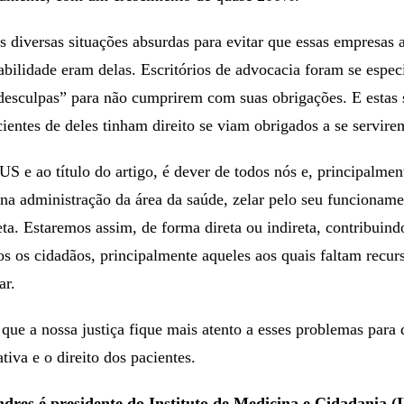
 diversas situações absurdas para evitar que essas empresas
abilidade eram delas. Escritórios de advocacia foram se espec
desculpas” para não cumprirem com suas obrigações. E estas 
entes de deles tinham direito se viam obrigados a se servir
S e ao título do artigo, é dever de todos nós e, principalmen
na administração da área da saúde, zelar pelo seu funcionam
ta. Estaremos assim, de forma direta ou indireta, contribuin
s os cidadãos, principalmente aqueles aos quais faltam recur
ar.
 que a nossa justiça fique mais atento a esses problemas para 
tiva e o direito dos pacientes.
dres é presidente do Instituto de Medicina e Cidadania (