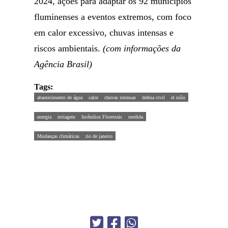
2024, ações para adaptar os 92 municípios
fluminenses a eventos extremos, com foco
em calor excessivo, chuvas intensas e
riscos ambientais.
(com informações da
Agência Brasil)
Tags:
abastecimento de água
calor
chuvas intensas
defesa civil
el niño
energia
estiagem
Incêndios Florestais
medida
Mudanças climáticas
rio de janeiro