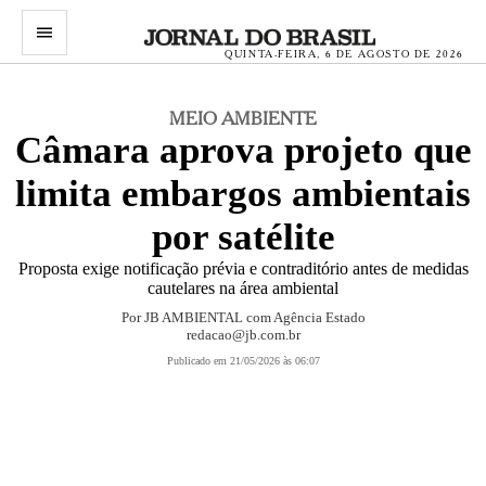
menu
QUINTA-FEIRA, 6 DE AGOSTO DE 2026
MEIO AMBIENTE
Câmara aprova projeto que
limita embargos ambientais
por satélite
Proposta exige notificação prévia e contraditório antes de medidas
cautelares na área ambiental
Por
JB AMBIENTAL com Agência Estado
redacao@jb.com.br
Publicado em 21/05/2026 às 06:07