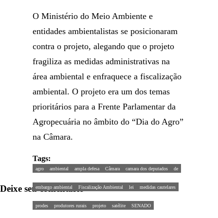
O Ministério do Meio Ambiente e
entidades ambientalistas se posicionaram
contra o projeto, alegando que o projeto
fragiliza as medidas administrativas na
área ambiental e enfraquece a fiscalização
ambiental. O projeto era um dos temas
prioritários para a Frente Parlamentar da
Agropecuária no âmbito do “Dia do Agro”
na Câmara.
Tags:
agro
ambiental
ampla defesa
Câmara
camara dos deputados
de
Deixe seu comentário
embargo ambiental
Fiscalização Ambiental
lei
medidas cautelares
prodes
produtores rurais
projeto
satélite
SENADO