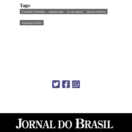
Tags:
Comando Vermelho
eduardo paes
rio de janeiro
Salvino Barbosa
Segurança Públic