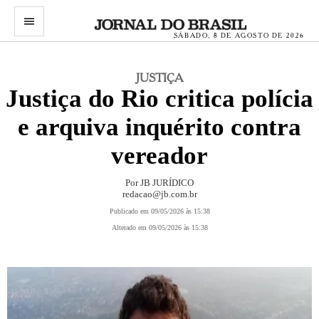
menu
SÁBADO, 8 DE AGOSTO DE 2026
JUSTIÇA
Justiça do Rio critica polícia
e arquiva inquérito contra
vereador
Por
JB JURÍDICO
redacao@jb.com.br
Publicado em 09/05/2026 às 15:38
Alterado em 09/05/2026 às 15:38