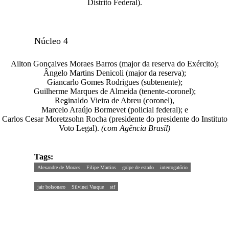
Distrito Federal).
Núcleo 4
Ailton Gonçalves Moraes Barros (major da reserva do Exército);
Ângelo Martins Denicoli (major da reserva);
Giancarlo Gomes Rodrigues (subtenente);
Guilherme Marques de Almeida (tenente-coronel);
Reginaldo Vieira de Abreu (coronel),
Marcelo Araújo Bormevet (policial federal); e
Carlos Cesar Moretzsohn Rocha (presidente do presidente do Instituto
Voto Legal).
(com Agência Brasil)
Tags:
Alexandre de Moraes
Filipe Martins
golpe de estado
interrogatório
jair bolsonaro
Silvinei Vasque
stf