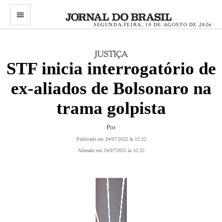
menu
SEGUNDA-FEIRA, 10 DE AGOSTO DE 2026
JUSTIÇA
STF inicia interrogatório de
ex-aliados de Bolsonaro na
trama golpista
Por
Publicado em 24/07/2025 às 12:22
Alterado em 24/07/2025 às 12:22