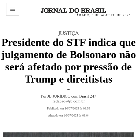
menu
SÁBADO, 8 DE AGOSTO DE 2026
JUSTIÇA
Presidente do STF indica que
julgamento de Bolsonaro não
será afetado por pressão de
Trump e direitistas
...
Por JB JURÍDICO com Brasil 247
redacao@jb.com.br
Publicado em 10/07/2025 às 08:56
Alterado em 10/07/2025 às 09:04