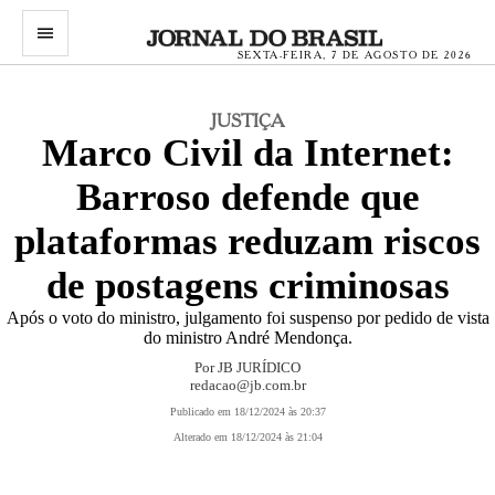
menu
SEXTA-FEIRA, 7 DE AGOSTO DE 2026
JUSTIÇA
Marco Civil da Internet:
Barroso defende que
plataformas reduzam riscos
de postagens criminosas
Após o voto do ministro, julgamento foi suspenso por pedido de vista
do ministro André Mendonça.
Por JB JURÍDICO
redacao@jb.com.br
Publicado em 18/12/2024 às 20:37
Alterado em 18/12/2024 às 21:04