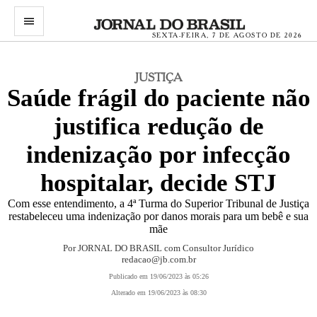
menu
SEXTA-FEIRA, 7 DE AGOSTO DE 2026
JUSTIÇA
Saúde frágil do paciente não
justifica redução de
indenização por infecção
hospitalar, decide STJ
Com esse entendimento, a 4ª Turma do Superior Tribunal de Justiça
restabeleceu uma indenização por danos morais para um bebê e sua
mãe
Por JORNAL DO BRASIL com Consultor Jurídico
redacao@jb.com.br
Publicado em 19/06/2023 às 05:26
Alterado em 19/06/2023 às 08:30