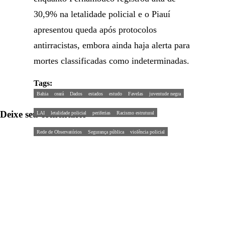
30,9% na letalidade policial e o Piauí
apresentou queda após protocolos
antirracistas, embora ainda haja alerta para
mortes classificadas como indeterminadas.
Tags:
Bahia
ceará
Dados
estados
estudo
Favelas
juventude negra
Deixe seu comentário
LAI
letalidade policial
periferias
Racismo estrutural
Rede de Observatórios
Segurança pública
violência policial