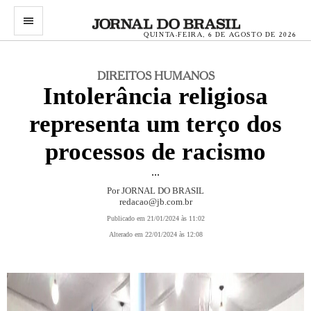
menu
QUINTA-FEIRA, 6 DE AGOSTO DE 2026
DIREITOS HUMANOS
Intolerância religiosa
representa um terço dos
processos de racismo
...
Por JORNAL DO BRASIL
redacao@jb.com.br
Publicado em 21/01/2024 às 11:02
Alterado em 22/01/2024 às 12:08