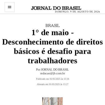
menu
DOMINGO, 9 DE AGOSTO DE 2026
BRASIL
1° de maio -
Desconhecimento de direitos
básicos é desafio para
trabalhadores
Por JORNAL DO BRASIL
redacao@jb.com.br
Publicado em 01/05/2025 às 13:26
Alterado em 01/05/2025 às 13:27