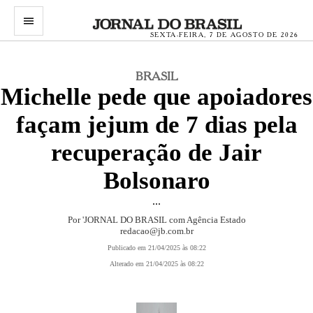
menu
SEXTA-FEIRA, 7 DE AGOSTO DE 2026
BRASIL
Michelle pede que apoiadores
façam jejum de 7 dias pela
recuperação de Jair
Bolsonaro
...
Por 'JORNAL DO BRASIL com Agência Estado
redacao@jb.com.br
Publicado em 21/04/2025 às 08:22
Alterado em 21/04/2025 às 08:22