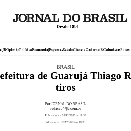
Desde 1891
|
e JB
Opinião
Política
Economia
Esportes
Saúde
Ciência
Caderno B
Colunistas
Fotos 
BRASIL
refeitura de Guarujá Thiago R
tiros
...
Por JORNAL DO BRASIL
redacao@jb.com.br
Publicado em 28/12/2023 às 18:39
Alterado em 28/12/2023 às 18:39