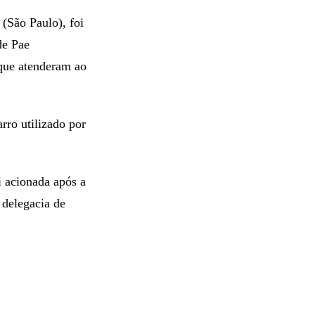
 (São Paulo), foi
de Pae
 que atenderam ao
ro utilizado por
i acionada após a
 delegacia de