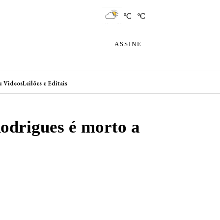
ºC ºC
ASSINE
e Videos
Leilões e Editais
odrigues é morto a