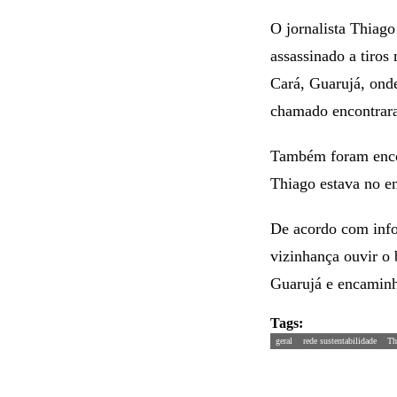
O jornalista Thiago
assassinado a tiros
Cará, Guarujá, onde
chamado encontraram
Também foram encon
Thiago estava no e
De acordo com info
vizinhança ouvir o 
Guarujá e encaminha
Tags:
geral
rede sustentabilidade
Th