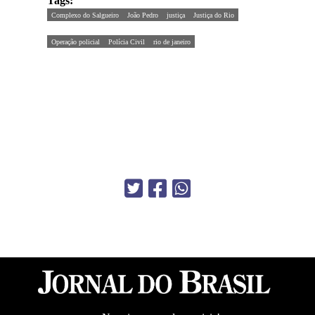
Tags:
Complexo do Salgueiro
João Pedro
justiça
Justiça do Rio
Operação policial
Polícia Civil
rio de janeiro