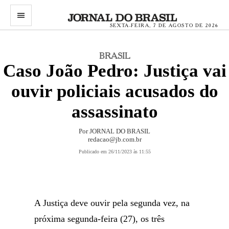
menu
SEXTA-FEIRA, 7 DE AGOSTO DE 2026
BRASIL
Caso João Pedro: Justiça vai
ouvir policiais acusados do
assassinato
Por JORNAL DO BRASIL
redacao@jb.com.br
Publicado em 26/11/2023 às 11:55
A Justiça deve ouvir pela segunda vez, na
próxima segunda-feira (27), os três