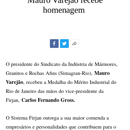
homenagem
Facebook
Twitter
Mais
opções
de
O presidente do Sindicato da Indústria de Mármores,
compartilhamento
Mauro
Granitos e Rochas Afins (Simagran-Rio),
Varejão
, recebeu a Medalha do Mérito Industrial do
Rio de Janeiro das mãos do vice-presidente da
Carlos Fernando Gross.
Firjan,
O Sistema Firjan outorga a sua maior comenda a
empresários e personalidades que contribuem para o