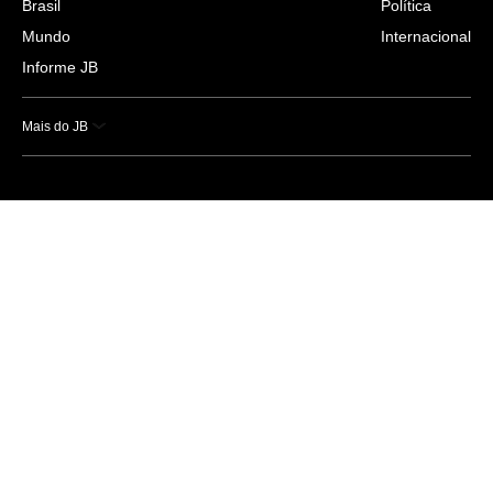
Brasil
Política
Mundo
Internacional
Informe JB
Mais do JB
Esportes
Saúde
Ciência e Tecnologia
Caderno B
Colunistas
Economia
Empresas e Negócios