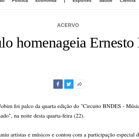
ão
Política
Economia
|
Esportes
Saúde
Ciência
ACERVO
lo homenageia Ernesto
Facebook
Twitter
Mais
opções
de
bim foi palco da quarta edição do "Circuito BNDES - Música
compartilhamento
do", na noite desta quarta-feira (22).
uniu artistas e músicos e contou com a participação especial d