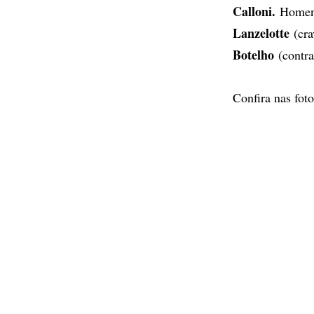
Calloni.
Homena
Lanzelotte
(cr
Botelho
(contra
Confira nas fot