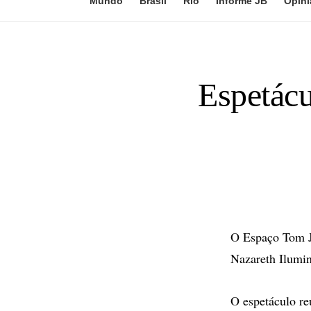
Mundo
Brasil
Rio
Informe JB
Opini
Espetácu
O Espaço Tom Jo
Nazareth Ilumina
O espetáculo re