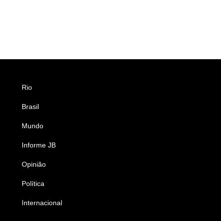
Rio
Esportes
Brasil
Saúde
Mundo
Ciência e Tecnologia
Informe JB
Caderno B
Opinião
Colunistas
Política
Economia
Internacional
Empresas e Negócios