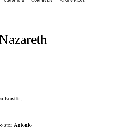
Caderno B
Colunistas
Fake e Fatos
 Nazareth
 Brasilis,
Antonio
o ator